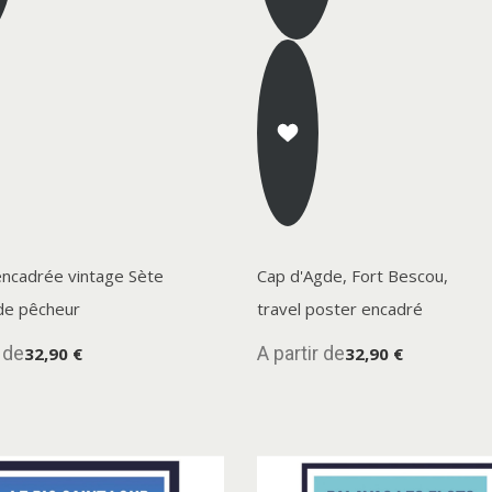
encadrée vintage Sète
Cap d'Agde, Fort Bescou,
de pêcheur
travel poster encadré
r de
A partir de
32,90 €
32,90 €