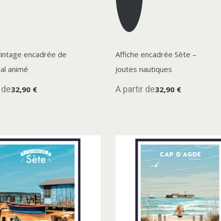
vintage encadrée de
Affiche encadrée Sète –
al animé
Joutes nautiques
r de
A partir de
32,90 €
32,90 €