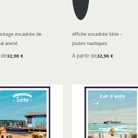
vintage encadrée de
Affiche encadrée Sète –
al animé
Joutes nautiques
r de
A partir de
32,90 €
32,90 €