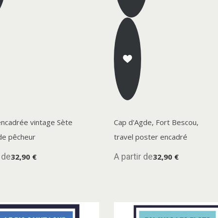
encadrée vintage Sète
Cap d'Agde, Fort Bescou,
de pêcheur
travel poster encadré
r de
A partir de
32,90 €
32,90 €