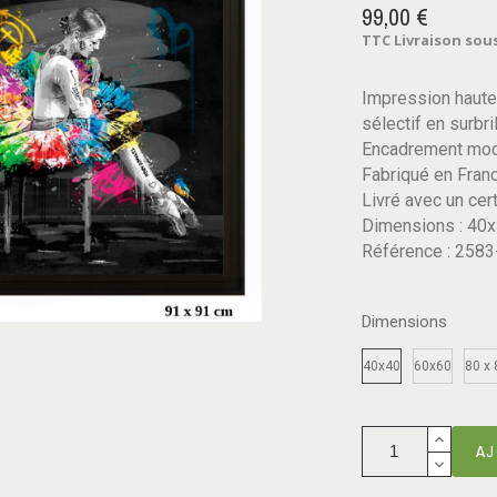
99,00 €
TTC
Livraison sous
Impression haute 
sélectif en surbri
Encadrement mode
Fabriqué en Fran
Livré avec un cert
Dimensions : 40x
Référence : 258
Dimensions
40x40
60x60
80 x 
AJ