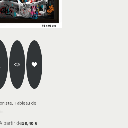
loniste, Tableau de
ic
A partir de
59,40 €