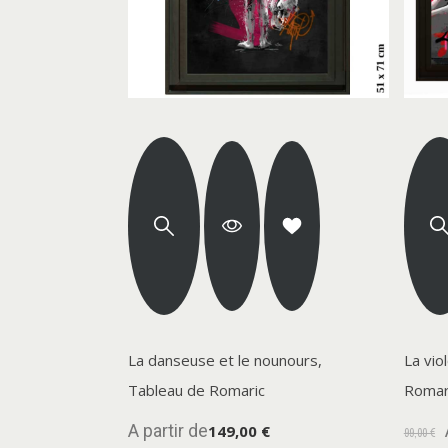
La danseuse et le nounours,
La vio
Tableau de Romaric
Romar
A partir de
149,00 €
99,00 €