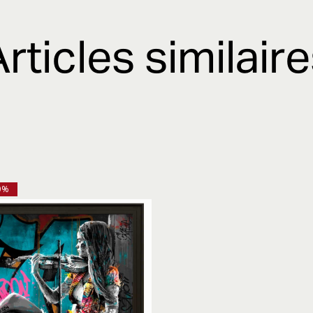
rticles similair
0%