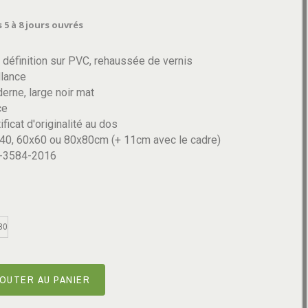
 5 à 8 jours ouvrés
définition sur PVC, rehaussée de vernis
llance
rne, large noir mat
ce
ificat d'originalité au dos
40, 60x60 ou 80x80cm (+ 11cm avec le cadre)
3-3584-2016
80
OUTER AU PANIER