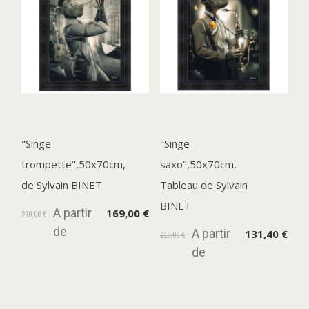
"Singe
"Singe
trompette",50x70cm,
saxo",50x70cm,
de Sylvain BINET
Tableau de Sylvain
BINET
A partir
169,00 €
219,00 €
de
A partir
131,40 €
219,00 €
de