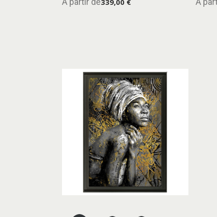
A partir de
A part
339,00 €