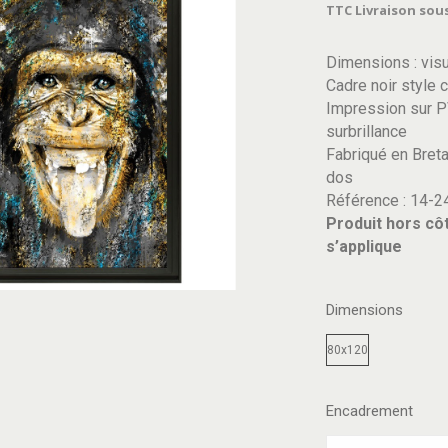
TTC
Livraison sous
Dimensions : vis
Cadre noir style 
Impression sur PV
surbrillance
Fabriqué en Bretag
dos
Référence : 14-2
Produit hors côt
s’applique
Dimensions
80x120
Encadrement