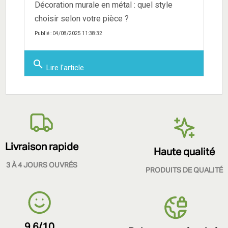
Décoration murale en métal : quel style
choisir selon votre pièce ?
Publié : 04/08/2025 11:38:32
search
Lire l'article
Livraison rapide
Haute qualité
3 À 4 JOURS OUVRÉS
PRODUITS DE QUALITÉ
9.6/10