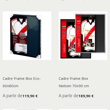
pour tous ceux qui recherchent élégance et
modernité.
Découvrez dès maintenant notre sélection
exclusive de
cadres Nielsen
sur
Déco-Cadres
,
et trouvez le cadre parfait qui saura mettre en
lumière vos plus belles réalisations artistiques.
Cadre Frame Box Eco-
Cadre Frame Box
60x80cm
Nielsen 70x90 cm
A partir de
A partir de
119,90 €
189,90 €