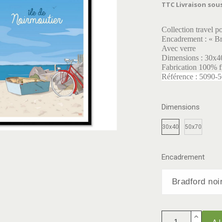
TTC
Livraison sous
Collection travel p
Encadrement : « Br
Avec verre
Dimensions : 30x4
Fabrication 100% f
Référence : 5090-
Dimensions
30x40
50x70
Encadrement
AJ