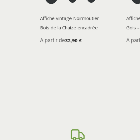
Affiche vintage Noirmoutier –
Affich
Bois de la Chaize encadrée
Gois –
A partir de
A part
32,90 €