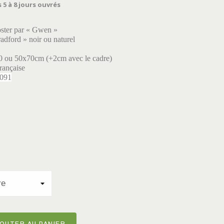
 5 à 8 jours ouvrés
oster par « Gwen »
adford » noir ou naturel
0 ou 50x70cm (+2cm avec le cadre)
rançaise
5091
OUTER AU PANIER