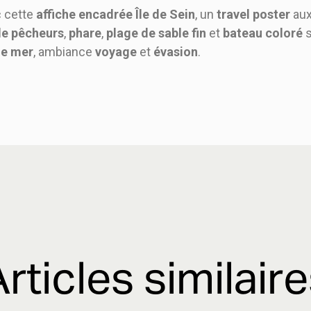
c cette
affiche encadrée Île de Sein
, un
travel poster
aux
e pêcheurs
,
phare
,
plage de sable fin
et
bateau coloré
s
de mer
, ambiance
voyage
et
évasion
.
rticles similair