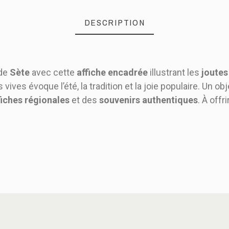
DESCRIPTION
 de
Sète
avec cette
affiche encadrée
illustrant les
joutes
vives évoque l’été, la tradition et la joie populaire. Un o
fiches régionales
et des
souvenirs authentiques
. À offri