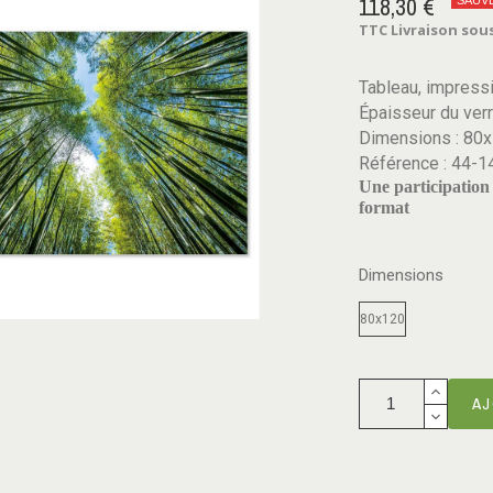
118,30 €
SAUV
TTC
Livraison sous
Tableau, impressi
Épaisseur du ver
Dimensions : 80
Référence : 44-1
Une participation 
format
Dimensions
80x120
AJ