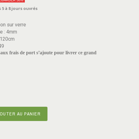
EGARDER 30%
 5 à 8 jours ouvrés
on sur verre
re : 4mm
x120cm
49
aux frais de port s’ajoute pour livrer ce grand
OUTER AU PANIER