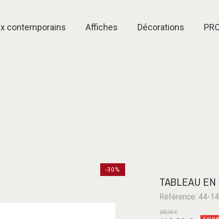
ux contemporains
Affiches
Décorations
PR
-30%
TABLEAU EN
Référence: 44-1
169,00 €