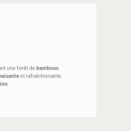
nt une forêt de
bambous
.
paisante
et rafraîchissante.
sion
.