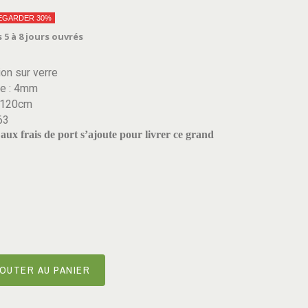
EGARDER 30%
 5 à 8 jours ouvrés
on sur verre
re : 4mm
x120cm
63
aux frais de port s’ajoute pour livrer ce grand
OUTER AU PANIER