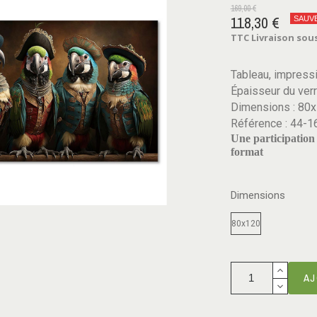
169,00 €
118,30 €
SAUV
TTC
Livraison sous
Tableau, impressi
Épaisseur du ver
Dimensions : 80
Référence : 44-1
Une participation 
format
Dimensions
80x120
AJ