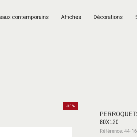
eaux contemporains
Affiches
Décorations
-30%
PERROQUETS
80X120
Référence: 44-1