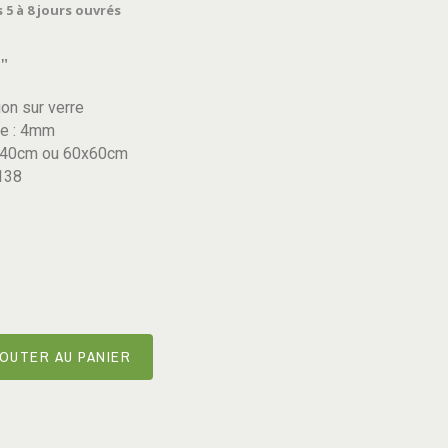
 5 à 8 jours ouvrés
r"
on sur verre
re : 4mm
x40cm ou 60x60cm
138
OUTER AU PANIER