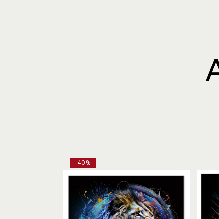
A
-40%