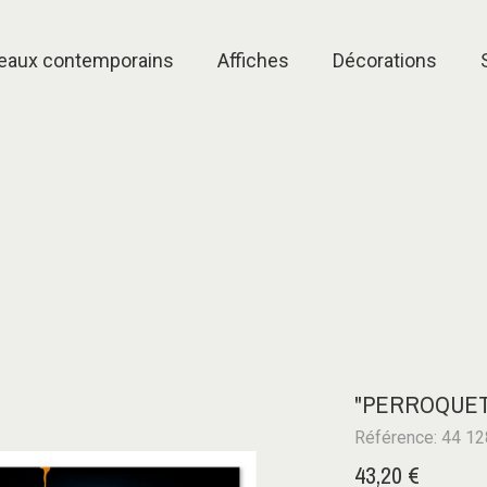
eaux contemporains
Affiches
Décorations
"PERROQUET
Référence: 44 1
43,20 €