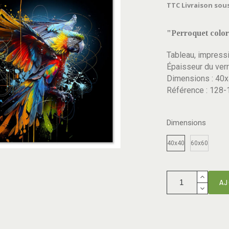
TTC
Livraison sous
"Perroquet colo
Tableau, impressi
Épaisseur du ver
Dimensions : 40
Référence : 128-
Dimensions
40x40
60x60
AJ