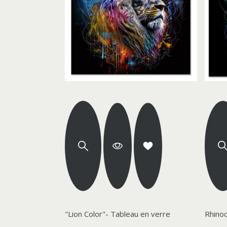
"Lion Color"- Tableau en verre
Rhinoc