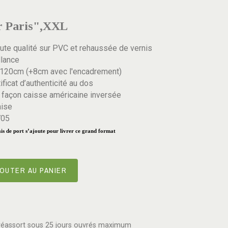
r Paris",XXL
ute qualité sur PVC et rehaussée de vernis
llance
x120cm (+8cm avec l'encadrement)
ificat d’authenticité au dos
 façon caisse américaine inversée
aise
705
is de port s’ajoute pour livrer ce grand format
OUTER AU PANIER
réassort sous 25 jours ouvrés maximum