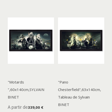
"Motards
"Pano
",60x140cm,SYLVAIN
Chesterfield",63x140cm,
BINET
Tableau de Sylvain
BINET
A partir de
339,00 €