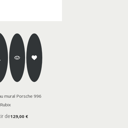
au mural Porsche 996
 Rubix
ir de
129,00 €