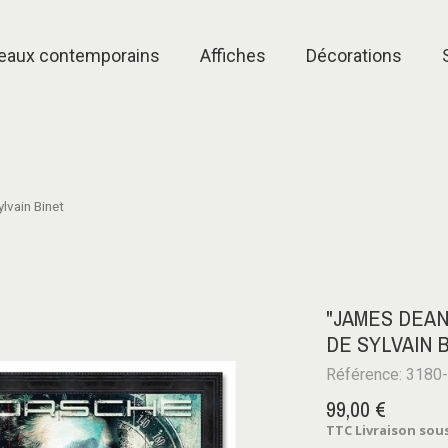
eaux contemporains
Affiches
Décorations
lvain Binet
"JAMES DEAN
DE SYLVAIN 
Référence: 3180
99,00 €
TTC
Livraison sous