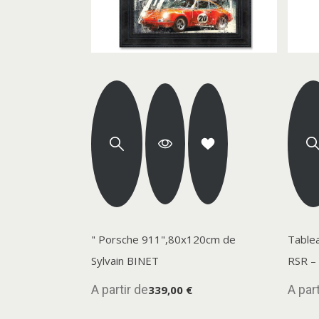
" Porsche 911",80x120cm de
Table
Sylvain BINET
RSR –
A partir de
A part
339,00 €