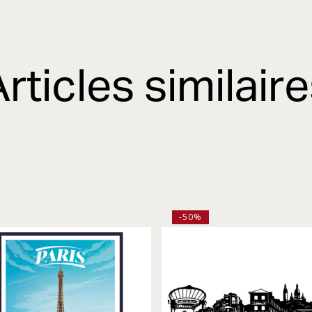
rticles similair
-50%