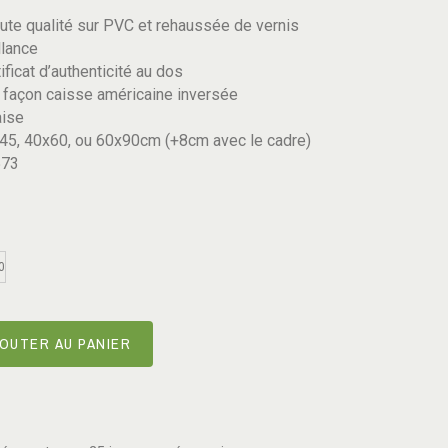
ute qualité sur PVC et rehaussée de vernis
llance
ificat d’authenticité au dos
 façon caisse américaine inversée
aise
45, 40x60, ou 60x90cm (+8cm avec le cadre)
573
0
OUTER AU PANIER