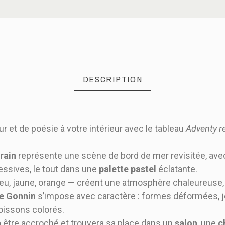
DESCRIPTION
 et de poésie à votre intérieur avec le tableau
Adventy r
rain
représente une scène de bord de mer revisitée, av
ssives, le tout dans une
palette pastel
éclatante.
leu, jaune, orange — créent une atmosphère chaleureuse, 
e Gonnin
s’impose avec caractère : formes déformées, j
oissons colorés.
à être accroché et trouvera sa place dans un
salon
, une
c