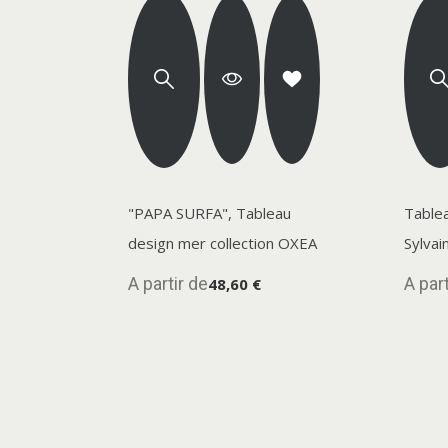
"PAPA SURFA", Tableau
Tablea
design mer collection OXEA
Sylvai
A partir de
A part
48,60 €