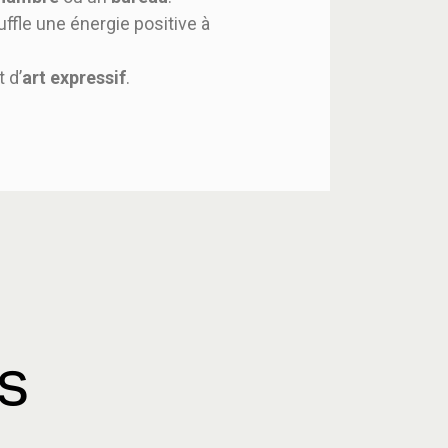
uffle une énergie positive à
 d’
art expressif
.
es