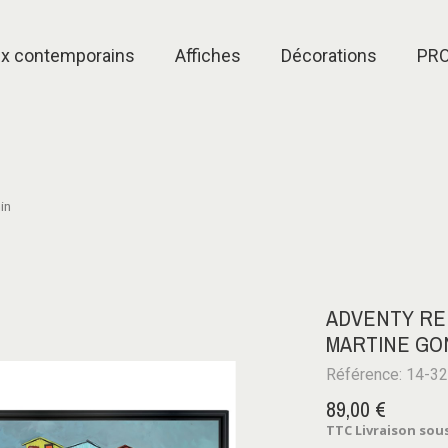
ux contemporains
Affiches
Décorations
PR
in
ADVENTY RE
MARTINE GO
Référence: 14-3
89,00 €
TTC
Livraison sous