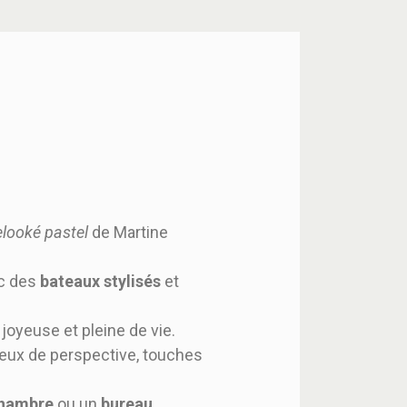
elooké pastel
de Martine
ec des
bateaux stylisés
et
joyeuse et pleine de vie.
eux de perspective, touches
hambre
ou un
bureau
.