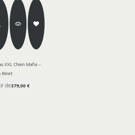
u XXL Chien Mafia –
n Binet
ir de
379,00 €