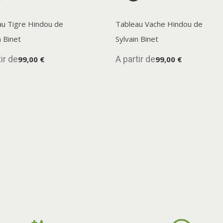
au Tigre Hindou de
Tableau Vache Hindou de
n Binet
Sylvain Binet
ir de
A partir de
99,00 €
99,00 €