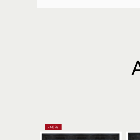
A
-40%