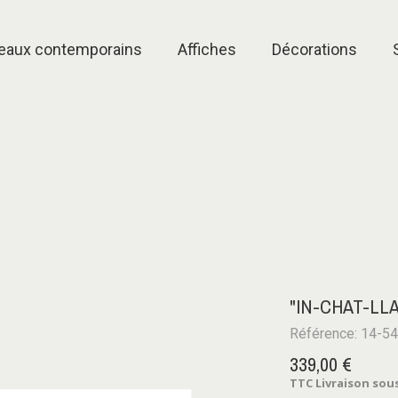
eaux contemporains
Affiches
Décorations
"IN-CHAT-LL
Référence: 14-5
339,00 €
TTC
Livraison sous