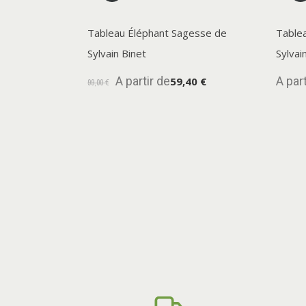
Tableau Éléphant Sagesse de
Table
Sylvain Binet
Sylvai
A partir de
A part
59,40 €
99,00 €