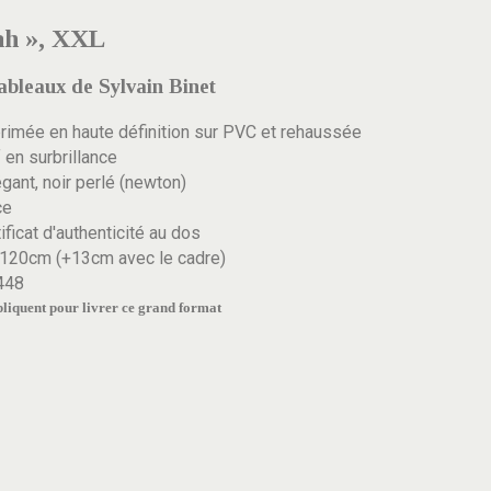
lah », XXL
tableaux de Sylvain Binet
rimée en haute définition sur PVC et rehaussée
 en surbrillance
gant, noir perlé (newton)
ce
ificat d'authenticité au dos
120cm (+13cm avec le cadre)
448
ppliquent pour livrer ce grand format