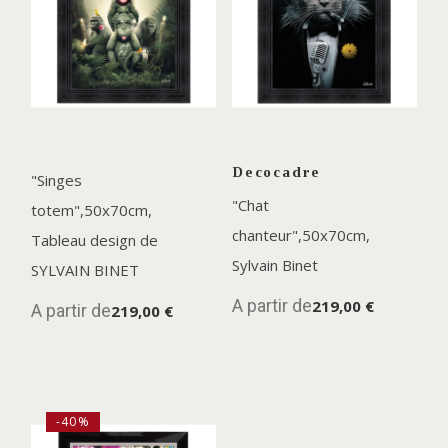
Decocadre
"Singes
"Chat
totem",50x70cm,
chanteur",50x70cm,
Tableau design de
Sylvain Binet
SYLVAIN BINET
A partir de
219,00 €
A partir de
219,00 €
-40%