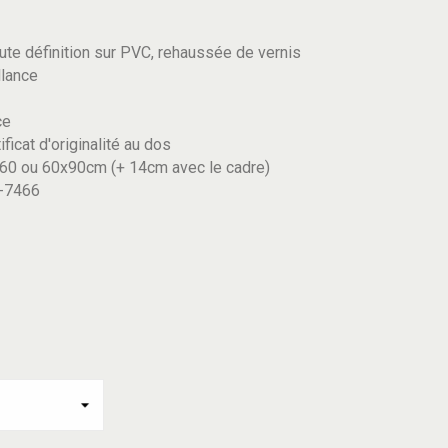
te définition sur PVC, rehaussée de vernis
llance
r
ce
ificat d'originalité au dos
60 ou 60x90cm (+ 14cm avec le cadre)
5-7466