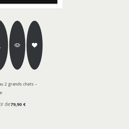
u 2 grands chats –
te
ir de
79,90 €