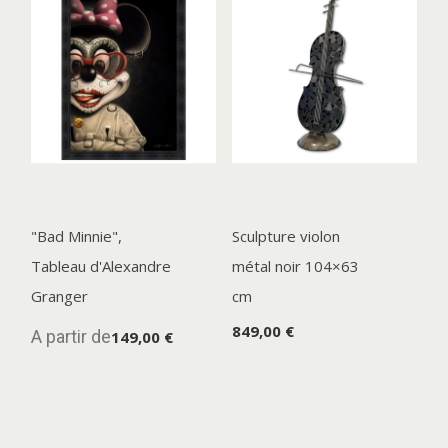
"Bad Minnie",
Sculpture violon
Tableau d'Alexandre
métal noir 104×63
Granger
cm
849,00 €
A partir de
149,00 €