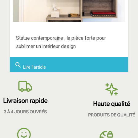
Statue contemporaine : la pièce forte pour
sublimer un intérieur design
search
Lire l'article
Livraison rapide
Haute qualité
3 À 4 JOURS OUVRÉS
PRODUITS DE QUALITÉ