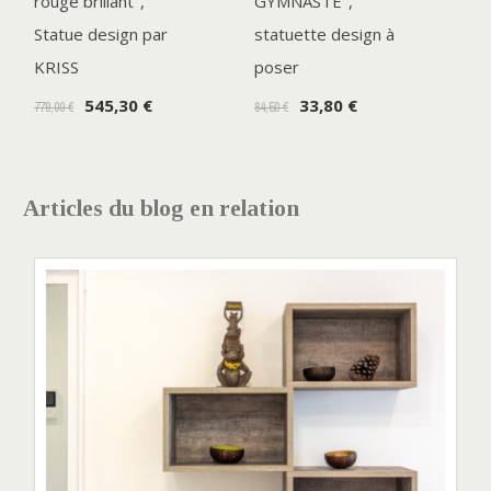
rouge brillant",
GYMNASTE",
Statue design par
statuette design à
KRISS
poser
545,30 €
33,80 €
779,00 €
84,50 €
Articles du blog en relation