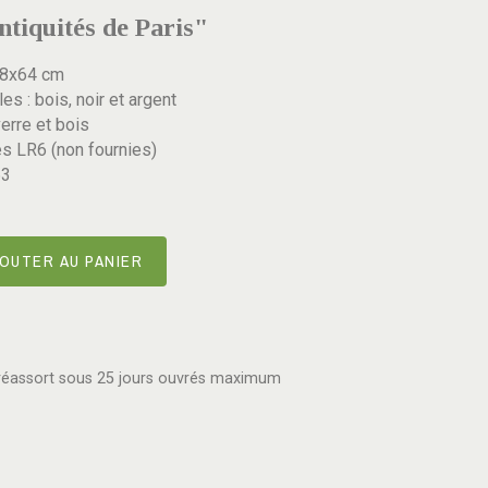
tiquités de Paris"
x8x64 cm
es : bois, noir et argent
verre et bois
s LR6 (non fournies)
63
OUTER AU PANIER
réassort sous 25 jours ouvrés maximum