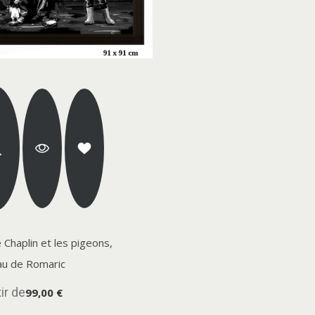
e Chaplin et les pigeons,
au de Romaric
ir de
99,00 €