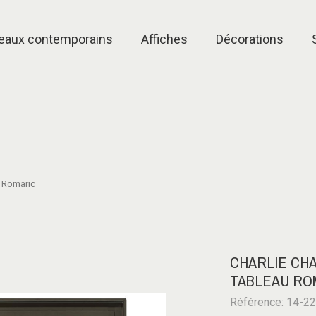
eaux contemporains
Affiches
Décorations
u Romaric
CHARLIE CHA
TABLEAU RO
Référence: 14-2