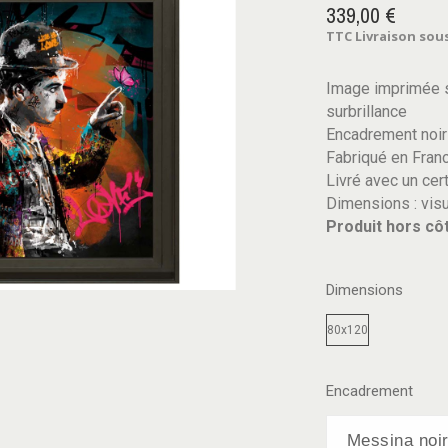
339,00 €
TTC
Livraison sous
Image imprimée s
surbrillance
Encadrement noir
Fabriqué en Fran
Livré avec un cert
Dimensions : vis
Produit hors côt
Dimensions
80x120
Encadrement