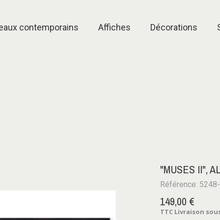
eaux contemporains
Affiches
Décorations
"MUSES II",
Référence: 5248
149,00 €
TTC
Livraison sous