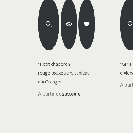
"Petit chaperon
"Girl 
rouge",60x80cm, tableau
d'Ale
d'A.Granger
A part
A partir de
239,00 €