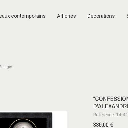
eaux contemporains
Affiches
Décorations
Granger
"CONFESSION
D'ALEXANDR
Référence: 14-4
339,00 €