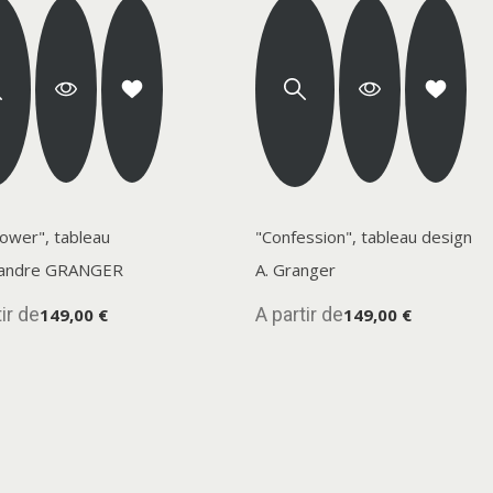
Power", tableau
"Confession", tableau design
xandre GRANGER
A. Granger
ir de
A partir de
149,00 €
149,00 €