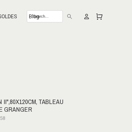
SOLDES
Blog
 II",80X120CM, TABLEAU
E GRANGER
158