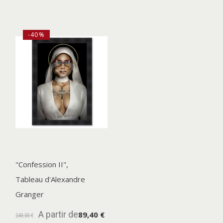
-40%
"Confession II",
Tableau d'Alexandre
Granger
A partir de
89,40 €
149,00 €