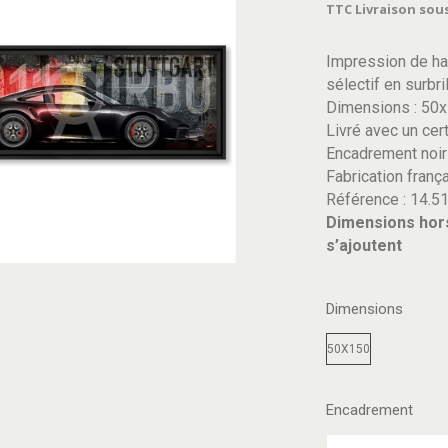
TTC
Livraison sous
Impression de ha
sélectif en surbri
Dimensions : 50
Livré avec un cert
Encadrement noir
Fabrication franç
Référence : 14.5
Dimensions hors 
s’ajoutent
Dimensions
50X150
Encadrement