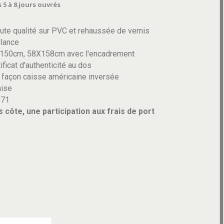
 5 à 8 jours ouvrés
ute qualité sur PVC et rehaussée de vernis
llance
x150cm, 58X158cm avec l'encadrement
ificat d’authenticité au dos
 façon caisse américaine inversée
aise
171
côte, une participation aux frais de port