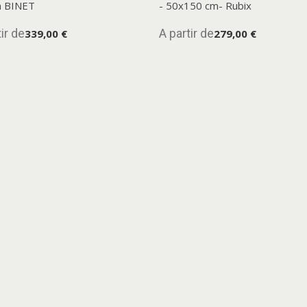
n BINET
- 50x150 cm- Rubix
ir de
A partir de
339,00 €
279,00 €