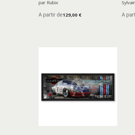
par Rubix
Sylvai
A partir de
A part
129,00 €