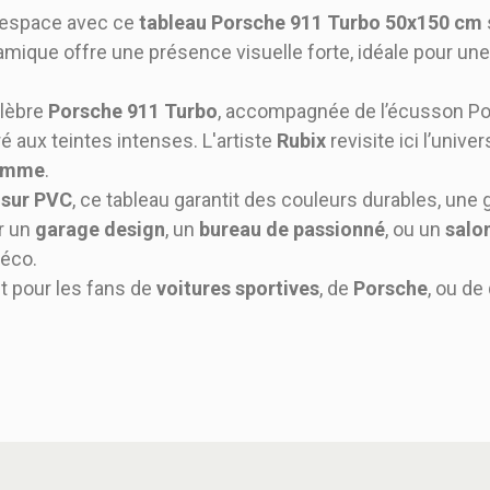
e espace avec ce
tableau Porsche 911 Turbo 50x150 cm
amique offre une présence visuelle forte, idéale pour un
élèbre
Porsche 911 Turbo
, accompagnée de l’écusson Po
ré aux teintes intenses. L'artiste
Rubix
revisite ici l’univ
gamme
.
 sur PVC
, ce tableau garantit des couleurs durables, une
ur un
garage design
, un
bureau de passionné
, ou un
salo
déco.
nt pour les fans de
voitures sportives
, de
Porsche
, ou de